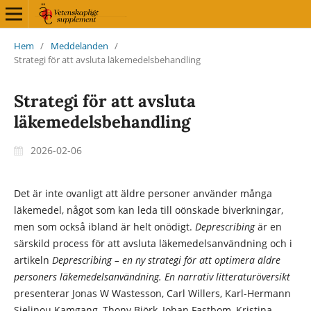
Hem
/
Meddelanden
/
Strategi för att avsluta läkemedelsbehandling
Strategi för att avsluta
läkemedelsbehandling
2026-02-06
Det är inte ovanligt att äldre personer använder många
läkemedel, något som kan leda till oönskade biverkningar,
men som också ibland är helt onödigt.
Deprescribing
är en
särskild process för att avsluta läkemedelsanvändning och i
artikeln
Deprescribing – en ny strategi för att optimera äldre
personers läke­medelsanvändning. En narrativ litteraturöversikt
presenterar Jonas W Wastesson, Carl Willers, Karl-Hermann
Sielinou Kamgang, Thony Björk, Johan Fastbom, Kristina