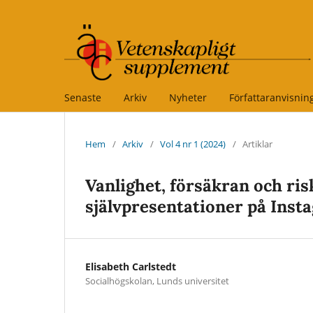
Senaste
Arkiv
Nyheter
Författaranvisnin
Hem
/
Arkiv
/
Vol 4 nr 1 (2024)
/
Artiklar
Vanlighet, försäkran och r
självpresentationer på Ins
Elisabeth Carlstedt
Socialhögskolan, Lunds universitet