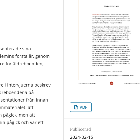
senterade sina
emins första år, genom
are för äldreboenden,
e i intervjuerna beskrev
äldreboendena på
resentationer från innan
PDF
mmaterialet: att
 pågick, men att
in pågick och var ett
Publicerad
2024-02-15