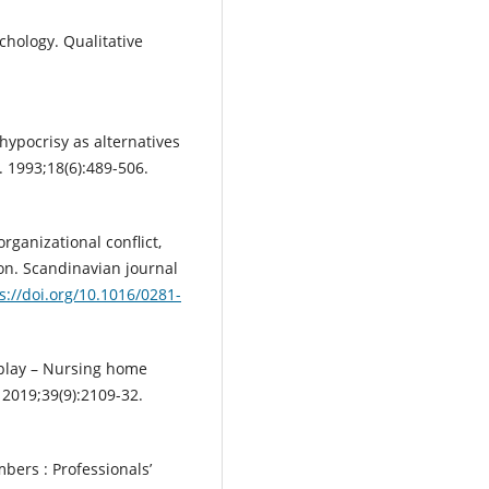
chology. Qualitative
hypocrisy as alternatives
. 1993;18(6):489-506.
rganizational conflict,
on. Scandinavian journal
s://doi.org/10.1016/0281-
isplay – Nursing home
 2019;39(9):2109-32.
bers : Professionals’