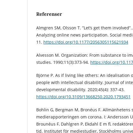
Referenser
Almgren SM, Olsson T. ”Let’s get them involved”..
Analyzing online news participation. Social media
11.
https://doi.org/10.1177/2056305115621934
Alvesson M. Organization: From substance to im
studies. 1990;11(3):373-94.
https://doi.org/10.1
Björne P. As if living like others: An idealisation
people with intellectual disability. Journal of int
developmental disability. 2020;45(4): 337-43.
https://doi.org/10.3109/13668250.2020.1793451
Bohlin G, Bergman M, Bronéus F. Allmänhetens 
medierapporteringen om corona. I: Andersson U
Brounéus F, Dahlgren P, Ekdahl E m fl, redaktörer
tid. Institutet för mediestudier, Stockholms unive