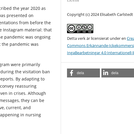
Licens
cribed the year 2020 as
Copyright (c) 2024 Elisabeth Carlstedt
 was presented on
sentations from before the
 Instagram material: that
 the pandemic was ongoing
Detta verk är licensierat under en
Cre
at the pandemic was
Commons Erkännande-Ickekommersie
IngaBearbetningar 4.0 Internationell-l
gram were primarily
uring the visitation ban
dela
dela
eports. By adapting to
 convey reassuring
ven in crises. Although
messages, they can be
ve, current, and
happening in nursing