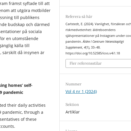
am främst syftade till att
enom att utgöra motbilder
Referera så här
sning till publikens
ande budskap och därmed
Carlstedt, E. (2024). Vanlighet, försäkran oc
riskmedvetenhet: äldreboendens
sentationer på sociala
självpresentationer på Instagram under cov
 för en utomstående
pandemin.
Äldre I Centrum Vetenskapligt
änglig källa till
Supplement
,
4
(1), 33–48.
särskilt då insynen är
https://doi.org/10.52585/icvs.v4i1.18
Fler referensstilar
Nummer
ing homes’ self-
Vol 4 nr 1 (2024)
19 pandemic
Sektion
 their daily activities
Artiklar
19 pandemic, through a
esentatives of these
ccounts.