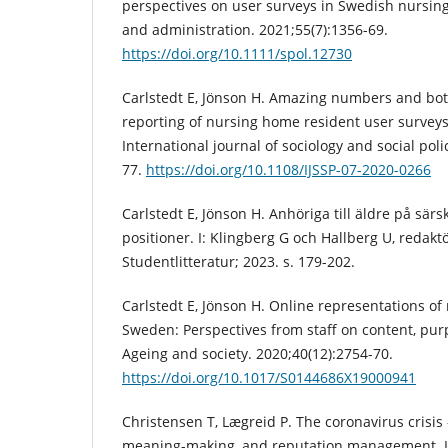
perspectives on user surveys in Swedish nursing
and administration. 2021;55(7):1356-69.
https://doi.org/10.1111/spol.12730
Carlstedt E, Jönson H. Amazing numbers and bot
reporting of nursing home resident user surveys
International journal of sociology and social poli
77.
https://doi.org/10.1108/IJSSP-07-2020-0266
Carlstedt E, Jönson H. Anhöriga till äldre på särs
positioner. I: Klingberg G och Hallberg U, redakt
Studentlitteratur; 2023. s. 179-202.
Carlstedt E, Jönson H. Online representations of
Sweden: Perspectives from staff on content, pu
Ageing and society. 2020;40(12):2754-70.
https://doi.org/10.1017/S0144686X19000941
Christensen T, Lægreid P. The coronavirus crisis
meaning-making, and reputation management. In