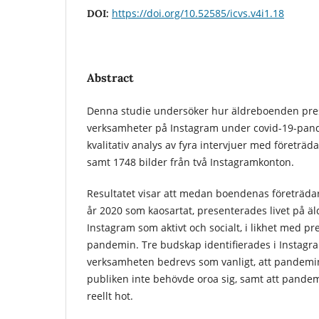
https://doi.org/10.52585/icvs.v4i1.18
DOI:
Abstract
Denna studie undersöker hur äldreboenden pre
verksamheter på Instagram under covid-19-pand
kvalitativ analys av fyra intervjuer med företräd
samt 1748 bilder från två Instagramkonton.
Resultatet visar att medan boendenas företrädar
år 2020 som kaosartat, presenterades livet på 
Instagram som aktivt och socialt, i likhet med p
pandemin. Tre budskap identifierades i Instagra
verksamheten bedrevs som vanligt, att pandemin
publiken inte behövde oroa sig, samt att pandem
reellt hot.