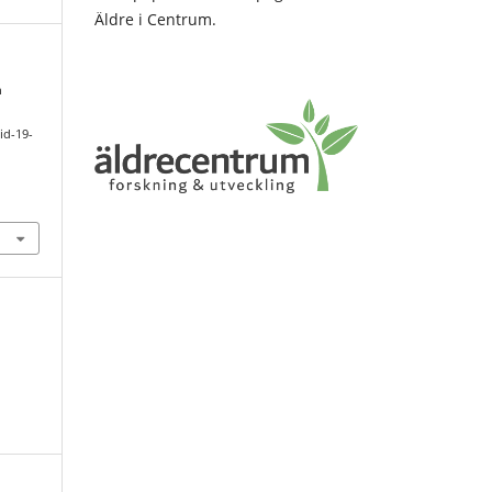
Äldre i Centrum.
h
id-19-