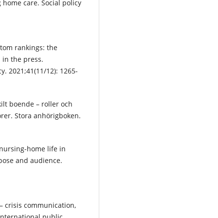
 home care. Social policy
tom rankings: the
 in the press.
cy. 2021;41(11/12): 1265-
kilt boende – roller och
örer. Stora anhörigboken.
 nursing-home life in
rpose and audience.
 – crisis communication,
ternational public