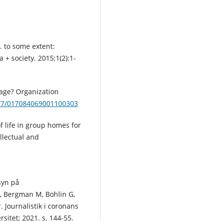
. to some extent:
 + society. 2015;1(2):1-
age? Organization
177/017084069001100303
 of life in group homes for
ellectual and
syn på
, Bergman M, Bohlin G,
. Journalistik i coronans
rsitet; 2021. s. 144-55.