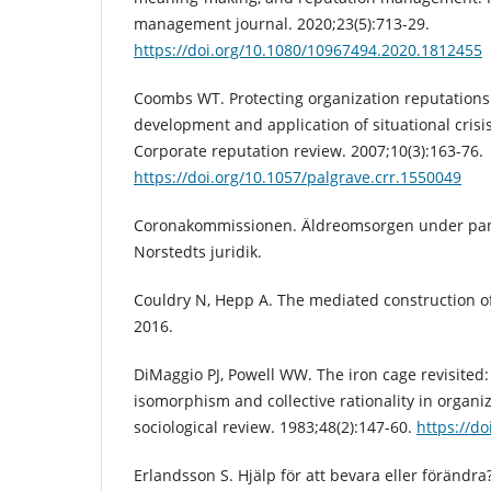
management journal. 2020;23(5):713-29.
https://doi.org/10.1080/10967494.2020.1812455
Coombs WT. Protecting organization reputations 
development and application of situational cris
Corporate reputation review. 2007;10(3):163-76.
https://doi.org/10.1057/palgrave.crr.1550049
Coronakommissionen. Äldreomsorgen under pan
Norstedts juridik.
Couldry N, Hepp A. The mediated construction of r
2016.
DiMaggio PJ, Powell WW. The iron cage revisited: 
isomorphism and collective rationality in organiz
sociological review. 1983;48(2):147-60.
https://d
Erlandsson S. Hjälp för att bevara eller förändra