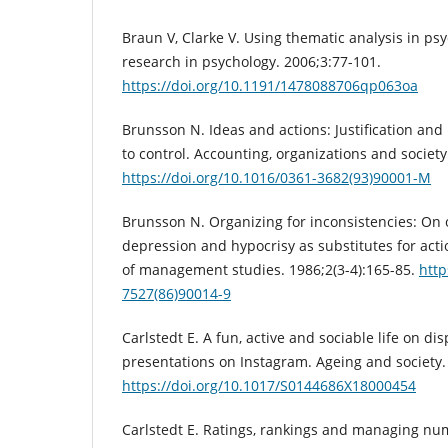
Braun V, Clarke V. Using thematic analysis in psy
research in psychology. 2006;3:77-101.
https://doi.org/10.1191/1478088706qp063oa
Brunsson N. Ideas and actions: Justification and 
to control. Accounting, organizations and society
https://doi.org/10.1016/0361-3682(93)90001-M
Brunsson N. Organizing for inconsistencies: On o
depression and hypocrisy as substitutes for acti
of management studies. 1986;2(3-4):165-85.
http
7527(86)90014-9
Carlstedt E. A fun, active and sociable life on d
presentations on Instagram. Ageing and society.
https://doi.org/10.1017/S0144686X18000454
Carlstedt E. Ratings, rankings and managing num