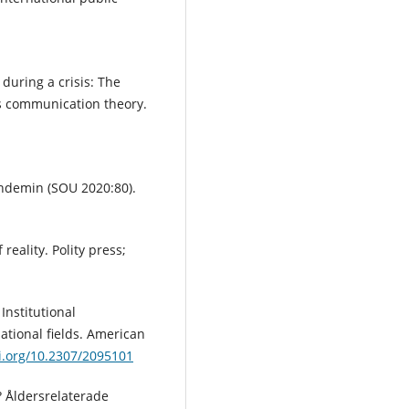
during a crisis: The
is communication theory.
demin (SOU 2020:80).
eality. Polity press;
Institutional
ational fields. American
oi.org/10.2307/2095101
? Åldersrelaterade