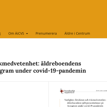
g
Om ÄiCVS
Prenumerera
Äldre i Centrum
iskmedvetenhet: äldreboendens
tagram under covid-19-pandemin