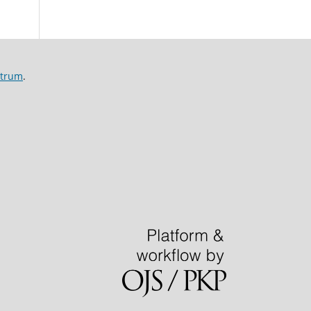
ntrum
.