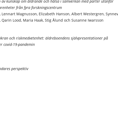
 av kunskap om åldrande och hälsa i samverkan med parter utanför
arenheter från fyra forskningscentrum
, Lennart Magnusson, Elizabeth Hanson, Albert Westergren, Synne
f, Qarin Lood, Maria Haak, Stig Ålund och Susanne Iwarsson
säkran och riskmedvetenhet: äldreboendens självpresentationer på
er covid-19-pandemin
dares perspektiv