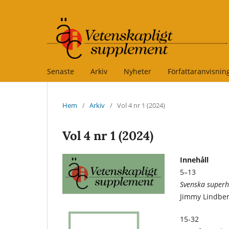
Senaste
Arkiv
Nyheter
Författaranvisnin
Hem
/
Arkiv
/
Vol 4 nr 1 (2024)
Vol 4 nr 1 (2024)
Innehåll
5–13
Svenska super
Jimmy Lindbe
15-32