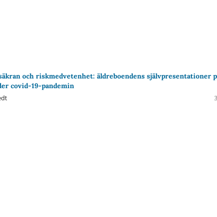
rsäkran och riskmedvetenhet: äldreboendens självpresentationer p
der covid-19-pandemin
edt