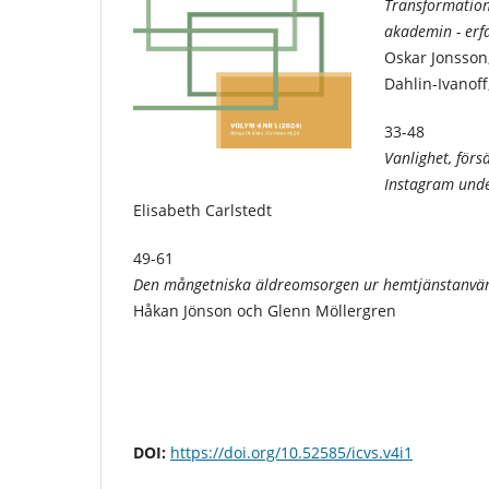
Transformation
akademin - erf
Oskar Jonsson
Dahlin-Ivanof
33-48
Vanlighet, för
Instagram und
Elisabeth Carlstedt
49-61
Den mångetniska äldreomsorgen ur hemtjänstanvän
Håkan Jönson och Glenn Möllergren
DOI:
https://doi.org/10.52585/icvs.v4i1