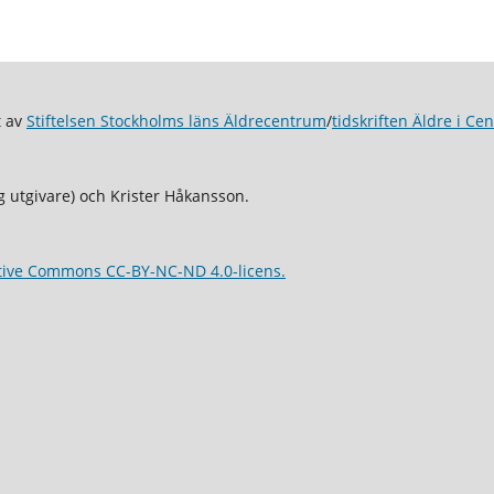
t av
Stiftelsen Stockholms läns Äldrecentrum
/
tidskriften Äldre i Ce
 utgivare) och Krister Håkansson.
tive Commons CC-BY-NC-ND 4.0-licens.