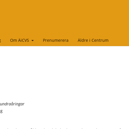
g
Om ÄiCVS
Prenumerera
Äldre i Centrum
hundraåringar
rg