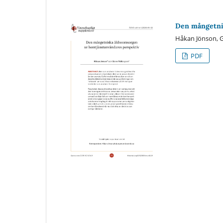
Den mångetni
Håkan Jönson, G
PDF